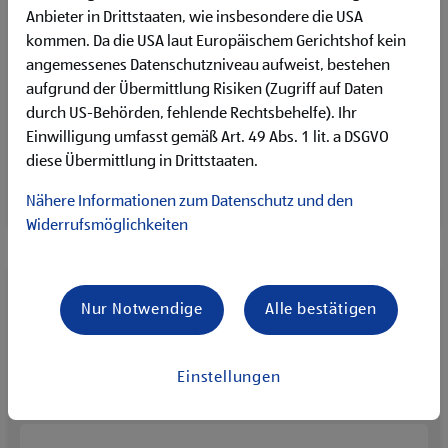
Anbieter in Drittstaaten, wie insbesondere die USA
MEHR ENTDECKEN
kommen. Da die USA laut Europäischem Gerichtshof kein
angemessenes Datenschutzniveau aufweist, bestehen
aufgrund der Übermittlung Risiken (Zugriff auf Daten
durch US-Behörden, fehlende Rechtsbehelfe). Ihr
Objektbetreuung & Reinigung
Einwilligung umfasst gemäß Art. 49 Abs. 1 lit. a DSGVO
diese Übermittlung in Drittstaaten.
MEHR ENTDECKEN
Nähere Informationen zum Datenschutz und den
Widerrufsmöglichkeiten
Nur Notwendige
Alle bestätigen
Finanzen
MEHR ENTDECKEN
Einstellungen