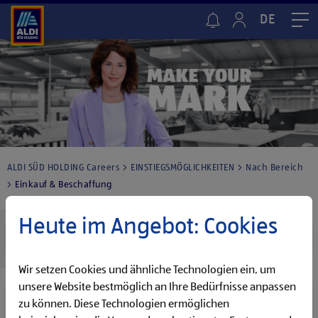
DE
Me
ALDI SÜD HOLDING Careers
EINSTIEGSMÖGLICHKEITEN
Nach Bereich
Einkauf & Beschaffung
Heute im Angebot: Cookies
EINKAUF & BESCHAFFUNG
Wir setzen Cookies und ähnliche Technologien ein, um
unsere Website bestmöglich an Ihre Bedürfnisse anpassen
Unsere Schwerpunkte liegen auf dem
Einkauf, der
zu können. Diese Technologien ermöglichen
Beschaffung und der Einkauf-Business Coordination
–