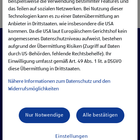
beispielsweise die Verwendung bestimmter Features und
und unser Ziel ist simpel: Kostenvorteile an unsere
das Teilen auf sozialen Netzwerken. Bei Nutzung dieser
Kundinnen und Kunden weitergeben und unser eigenes
Technologien kann es zu einer Datenübermittlung an
Tagesgeschäft möglichst effizient gestalten.
Der Einkauf
Anbieter in Drittstaaten, wie insbesondere die USA
ist am Zug, wenn es um
die maximal kostengünstige
kommen. Da die USA laut Europäischem Gerichtshof kein
Beschaffung von Lebensmitteln
und anderen Artikeln in
angemessenes Datenschutzniveau aufweist, bestehen
der für uns typischen,
hohen Qualität
geht.
aufgrund der Übermittlung Risiken (Zugriff auf Daten
Für die Deckung unseres Eigenbedarfs ist hingegen die
durch US-Behörden, fehlende Rechtsbehelfe). Ihr
Abteilung
Beschaffung
zuständig: Der in Wien,
Einwilligung umfasst gemäß Art. 49 Abs. 1 lit. a DSGVO
Österreich, ansässige Bereich
kümmert sich um alles, das
diese Übermittlung in Drittstaaten.
wir für den eigenen Betrieb benötigen
und arbeitet
zugleich auf eine Vereinheitlichung unserer
Nähere Informationen zum Datenschutz und den
Anforderungen und Abläufe hin.
Widerrufsmöglichkeiten
Nur Notwendige
Alle bestätigen
Einstellungen