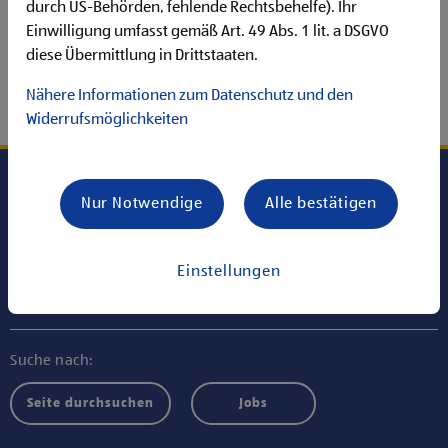
Leider konnte der gewünschte Inhalt nicht gefunden
durch US-Behörden, fehlende Rechtsbehelfe). Ihr
werden!
Einwilligung umfasst gemäß Art. 49 Abs. 1 lit. a DSGVO
diese Übermittlung in Drittstaaten.
Nähere Informationen zum Datenschutz und den
ZUR STARTSEITE
Widerrufsmöglichkeiten
Nur Notwendige
Alle bestätigen
Jobs bei ALDI SÜD HOLDING
Einstellungen
Informationen
Suche nach:
Seite durchsuchen
Jobs