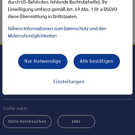
Leider konnte der gewünschte Inhalt nicht gefunden
durch US-Behörden, fehlende Rechtsbehelfe). Ihr
werden!
Einwilligung umfasst gemäß Art. 49 Abs. 1 lit. a DSGVO
diese Übermittlung in Drittstaaten.
Nähere Informationen zum Datenschutz und den
ZUR STARTSEITE
Widerrufsmöglichkeiten
Nur Notwendige
Alle bestätigen
Jobs bei ALDI SÜD HOLDING
Einstellungen
Informationen
Suche nach:
Seite durchsuchen
Jobs