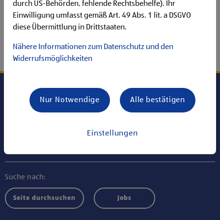
Leider konnte der gewünschte Inhalt nicht gefunden
durch US-Behörden, fehlende Rechtsbehelfe). Ihr
werden!
Einwilligung umfasst gemäß Art. 49 Abs. 1 lit. a DSGVO
diese Übermittlung in Drittstaaten.
Nähere Informationen zum Datenschutz und den
ZUR STARTSEITE
Widerrufsmöglichkeiten
Nur Notwendige
Alle bestätigen
Jobs bei ALDI SÜD HOLDING
Einstellungen
Informationen
Suche nach:
Seite durchsuchen
Jobs