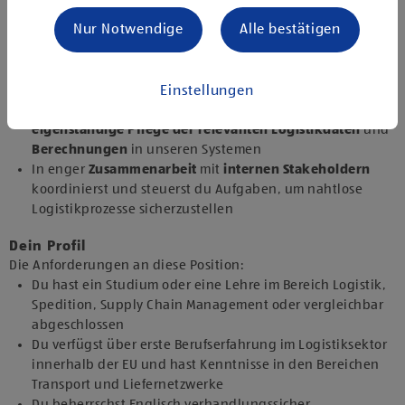
unterstützt sie mit deinem Logistikwissen entlang des
Nur Notwendige
Alle bestätigen
Einkaufsprozesses
Zu deinem Tagesgeschäft gehört die
Kommunikation mit
Lieferanten und Lieferantinnen
, um fehlende oder
fehlerhafte Logistikinformationen zu klären
Einstellungen
Du bist verantwortlich für die
Vorbereitung und
eigenständige Pflege der relevanten Logistikdaten
und
Berechnungen
in unseren Systemen
In enger
Zusammenarbeit
mit
internen Stakeholdern
koordinierst und steuerst du Aufgaben, um nahtlose
Logistikprozesse sicherzustellen
Dein Profil
Die Anforderungen an diese Position:
Du hast ein Studium oder eine Lehre im Bereich Logistik,
Spedition, Supply Chain Management oder vergleichbar
abgeschlossen
Du verfügst über erste Berufserfahrung im Logistiksektor
innerhalb der EU und hast Kenntnisse in den Bereichen
Transport und Liefernetzwerke
Du beherrschst Englisch verhandlungssicher