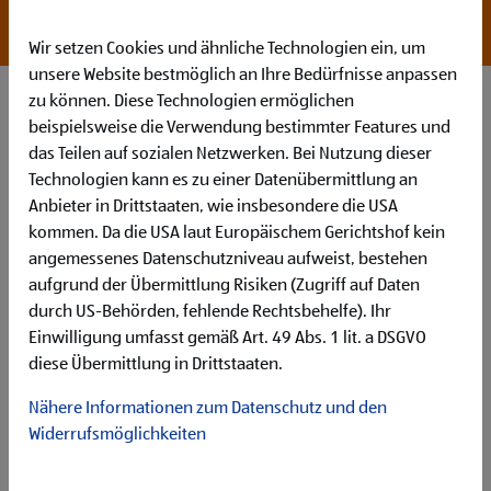
*Bereitschaft zur Überzahlung bei entsprechender
Qualifikation
Wir setzen Cookies und ähnliche Technologien ein, um
unsere Website bestmöglich an Ihre Bedürfnisse anpassen
zu können. Diese Technologien ermöglichen
beispielsweise die Verwendung bestimmter Features und
das Teilen auf sozialen Netzwerken. Bei Nutzung dieser
Technologien kann es zu einer Datenübermittlung an
Anbieter in Drittstaaten, wie insbesondere die USA
kommen. Da die USA laut Europäischem Gerichtshof kein
angemessenes Datenschutzniveau aufweist, bestehen
aufgrund der Übermittlung Risiken (Zugriff auf Daten
durch US-Behörden, fehlende Rechtsbehelfe). Ihr
How You’ll Make Your Mark
Deine Hauptaufgaben in dieser Position sind:
Einwilligung umfasst gemäß Art. 49 Abs. 1 lit. a DSGVO
Du
prüfst
und
validierst Logistikdaten
, unterstützt damit
diese Übermittlung in Drittstaaten.
Einkaufsentscheidungen und hilfst,
Optimierungspotenziale
in der
Supply Chain
zu
Nähere Informationen zum Datenschutz und den
erkennen und umzusetzen
Widerrufsmöglichkeiten
Du fungierst als
Ansprechperson für logistikbezogene
Anfragen
der internationalen Einkaufsteams und