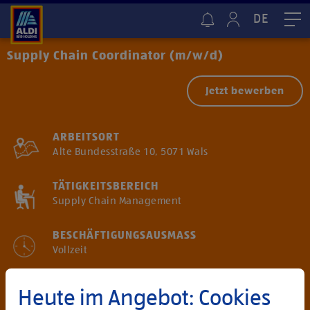
DE
Me
Supply Chain Coordinator (m/w/d)
Jetzt bewerben
ARBEITSORT
Alte Bundesstraße 10, 5071 Wals
TÄTIGKEITSBEREICH
Supply Chain Management
BESCHÄFTIGUNGSAUSMASS
Vollzeit
ENTGELT
Heute im Angebot: Cookies
Attraktives Bruttojahresgehalt ab € 43.000*