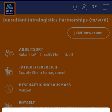
DE
Me
Consultant Intralogistics Partnerships (m/w/d)
Jetzt bewerben
ARBEITSORT
Solarstraße 7, 4653 Eberstalzell
TÄTIGKEITSBEREICH
Supply Chain Management
BESCHÄFTIGUNGSAUSMASS
Vollzeit
ENTGELT
Attraktives Bruttojahresgehalt ab € 62.500*