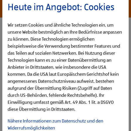
*Bereitschaft zur Überzahlung bei entsprechender
Heute im Angebot: Cookies
Qualifikation
Wir setzen Cookies und ähnliche Technologien ein, um
unsere Website bestmöglich an Ihre Bedürfnisse anpassen
zu können. Diese Technologien ermöglichen
beispielsweise die Verwendung bestimmter Features und
das Teilen auf sozialen Netzwerken. Bei Nutzung dieser
Technologien kann es zu einer Datenübermittlung an
Anbieter in Drittstaaten, wie insbesondere die USA
kommen. Da die USA laut Europäischem Gerichtshof kein
angemessenes Datenschutzniveau aufweist, bestehen
How You’ll Make Your Mark
aufgrund der Übermittlung Risiken (Zugriff auf Daten
Deine Hauptaufgaben in dieser Position sind:
durch US-Behörden, fehlende Rechtsbehelfe). Ihr
Du
unterstützt bei strategischen Verhandlungen
zu
kommerziellen, rechtlichen und technischen Aspekten
Einwilligung umfasst gemäß Art. 49 Abs. 1 lit. a DSGVO
mit Anbietern von Intralogistiklösungen, insbesondere in
diese Übermittlung in Drittstaaten.
den Bereichen Fördertechnik (MHE) und Serviceverträge,
Nähere Informationen zum Datenschutz und den
um die besten Konditionen für ALDI zu sichern
Du
pflegst Stakeholder-Beziehungen
durch
Widerrufsmöglichkeiten