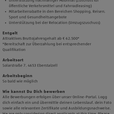
Unterstützung nachhaltiger Mobilität (Zuschuss für
öffentliche Verkehrsmittel und Fahrradleasing)
Mitarbeiterrabatte in den Bereichen Shopping, Reisen,
Sport und Gesundheitsangebote
Unterstützung bei der Relocation (Umzugszuschuss)
Entgelt
Attraktives Bruttojahresgehalt ab € 62.500*
*Bereitschaft zur Überzahlung bei entsprechender
Qualifikation
Arbeitsort
Solarstraße 7, 4653 Eberstalzell
Arbeitsbeginn
So bald wie möglich
Wie kannst Du Dich bewerben
Alle Bewerbungen erfolgen über unser Online-Portal. Logg
dich einfach ein und übermittle deinen Lebenslauf, dein Foto
sowie alle relevanten Zertifikate und Ausbildungsnachweise.
We are only considering direct applicants at this time. Please