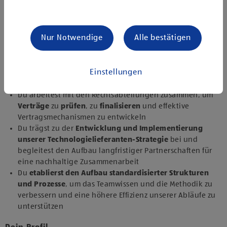
Zusammenarbeit mit internen und externen Partnern um
Anforderungen abzustimmen sowie Konsistenz und
Klarheit sicherzustellen
Nur Notwendige
Alle bestätigen
Du
unterstützt bei der Erstellung von
Ausschreibungsunterlagen
für Intralogistikprojekte um
Klarheit und Genauigkeit zu gewährleisten, und
Einstellungen
überprüfst und bewertest Angebote
, um
Verbesserungsmöglichkeiten zu identifizieren
Du arbeitest mit den Rechtsabteilungen zusammen, um
Verträge
zu
prüfen
, zu
finalisieren
und effektive
Vertragsmechanismen zu entwickeln
Du trägst zu der
Entwicklung und Implementierung
unserer Technologielieferanten-Strategie
bei und
begleitest den Aufbau langfristiger Partnerschaften für
eine nachhaltige Zusammenarbeit
Du
etablierst den Aufbau standardisierter Strukturen
und Prozesse
, um das Teamwissen und die Methodik zu
verbessern und eine höhere Effizienz unserer Abläufe zu
unterstützen