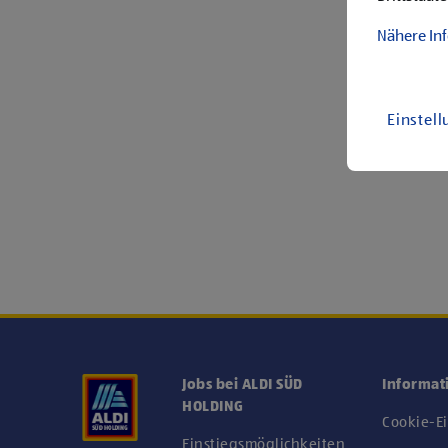
Nähere In
Einstel
Jobs bei ALDI SÜD
Informat
HOLDING
Cookie-E
Einstiegsmöglichkeiten