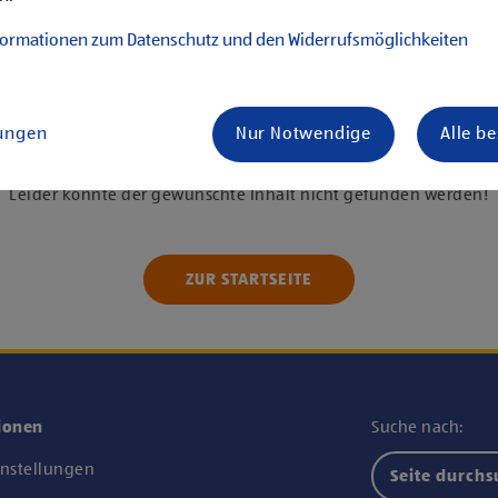
formationen zum Datenschutz und den Widerrufsmöglichkeiten
lungen
Nur Notwendige
Alle b
Stellenanzeige leider nicht gefunden.
Leider konnte der gewünschte Inhalt nicht gefunden werden!
ZUR STARTSEITE
ionen
Suche nach:
instellungen
Seite durch