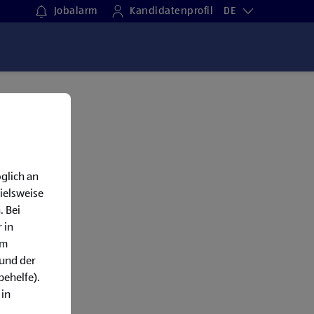
Jobalarm
Kandidatenprofil
DE
glich an
ielsweise
. Bei
 in
em
rund der
behelfe).
 in