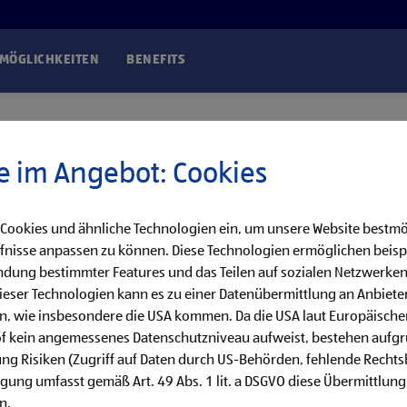
SMÖGLICHKEITEN
BENEFITS
e im Angebot: Cookies
 Cookies und ähnliche Technologien ein, um unsere Website bestmö
fnisse anpassen zu können. Diese Technologien ermöglichen beisp
dung bestimmter Features und das Teilen auf sozialen Netzwerken
eser Technologien kann es zu einer Datenübermittlung an Anbieter
en, wie insbesondere die USA kommen. Da die USA laut Europäisch
of kein angemessenes Datenschutzniveau aufweist, bestehen aufg
ng Risiken (Zugriff auf Daten durch US-Behörden, fehlende Rechts
ligung umfasst gemäß Art. 49 Abs. 1 lit. a DSGVO diese Übermittlung
n.