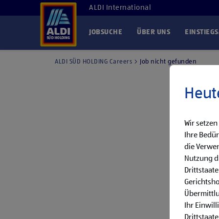
ALDI International
JOBSUCHE
ÜBER UNS
EINSTIEG
ALDI SÜD HOLDING Careers
Job nicht gefunden
Heut
Wir setzen
Ihre Bedür
die Verwen
Nutzung di
Drittstaat
Gerichtsh
Übermittlu
Ihr Einwil
Drittstaate