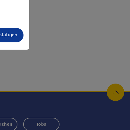
estätigen
suchen
Jobs